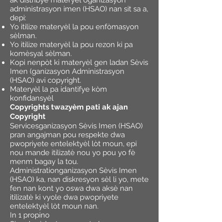
ak distribye materyèl òganizasyon
administrasyon imen (HSAO) nan sit sa a,
depi:
Yo itilize materyèl la pou enfòmasyon
sèlman.
Yo itilize materyèl la pou rezon ki pa
komèsyal sèlman.
Kopi nenpòt ki materyèl gen ladan Sèvis
Imen (ganizasyon Administrasyon
(HSAO) avi copyright.
Materyèl la pa idantifye kòm
konfidansyèl
Copyrights twazyèm pati ak ajan
Copyright
Servicesganizasyon Sèvis Imen (HSAO)
pran angajman pou respekte dwa
pwopriyete entelektyèl lòt moun, epi
nou mande itilizatè nou yo pou yo fè
menm bagay la tou.
Administrationganizasyon Sèvis Imen
(HSAO) ka, nan diskresyon sèl li yo, mete
fen nan kont yo oswa dwa aksè nan
itilizatè ki vyole dwa pwopriyete
entelektyèl lòt moun nan.
In 1 propino