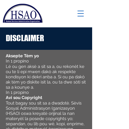
DISCLAIMER
Aksepte Tèm yo
In 1 propino
Lè ou gen aksè a sit sa a, ou rekonèt ke
ou te li epi mwen dakò ak respekte
kondisyon ki dekri anba a. Si ou pa dakò
ak tèm yo diskite isit la, ou ta dwe sòti sit
sa a kounye a.
In 1 propino
Avi sou Copyright
Tout bagay sou sit sa a dwadotè. Sèvis
Sosyal Administrasyon (ganizasyon
(HSAO) oswa kreyatè orijinal la nan
materyèl la posede copyrights yo;
sepandan, ou lib pou wè, kopi, enprime,