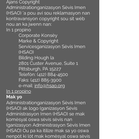
Ajans Copyright
Administrationganizasyon Sèvis Imen
(HSAO) 'a pou avi sou reklamasyon nan
kontravansyon copyright sou sit wèb
nou an ka jwenn nan:
In 1 propino
Corporate Konsèy
Marke & Copyright
Servicesganizasyon Sèvis Imen
(HSAO)
Bilding Hough la
2801 Custer Avenue, Suite 1
Pittsburgh, PA 15227
Telefòn:
(412) 884-4500
Faks:
(412) 885-3900
e-mail:
info@hsao.org
In 1 propino
Mak yo
Administrationganizasyon Sèvis Imen
(HSAO) ak logo (ganizasyon Sèvis
Administrasyon Imen (HSAO) se mak
komèsyal oswa sèvis sèvis nan
(ganizasyon Administrasyon Sèvis Imen
(HSAO) Ou pa ka itilize mak sa yo oswa
nenpòt ki lòt mak komèsyal oswa sèvis