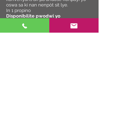
oswa sa ki nan nenpòt sit lye.
In 1 propino
Disponibilite pwodwi yo
Disponibilite a nan pwodwi yo ki dekri
sou sit sa a, ak deskripsyon yo pwodwi,
ka varye de peyi a peyi. Konsilte Sèvis
Sosyal Organizationganizasyon
Administrasyon (HSAO) Teknoloji Biznis
Konsiltan (TBC) pou enfòmasyon
pwodwi espesifik.
In 1 propino
Enfòmasyon ou poste
Ou entèdi pou afiche oswa transmèt
nenpòt materyèl ilegal, menase, obsèn,
denonse dife, oswa otreman ofansif.
In 1 propino
Soumèt ou a
Nenpòt materyèl, enfòmasyon, oswa
lide soumèt oswa afiche sou sit entènèt
sa a ap konsidere ki pa konfidansyèl ak
ki pa Peye-propriétaires. Sèvis Imen
(ganizasyon Administrasyon (HSAO) ka
pataje oswa otreman itilize soumèt ou
pou nenpòt ki rezon tou sa. Si nenpòt