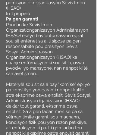
pèmisyon ekri (ganizasyon Sèvis Imen
(HSAO)
In 1 propino
Pa gen garanti
Pandan ke Sèvis Imen
Organizationganizasyon Administrasyon
(HSAO) eseye bay enfòmasyon egzat
sou sit entènèt sa a, li sipoze pa gen
responsablite pou presizyon. Sèvis
Sosyal Administrasyon
Organizationganizasyon (HSAO) ka
chanje enfòmasyon ki sou sit la, oswa
pwodwi yo mansyone, nan nenpòt ki lè
san avètisman.
Materyèl sou sit sa a bay "kòm se" epi yo
pa konstitye yon garanti nenpòt kalite,
swa eksprime oswa enplisit. Sèvis Sosyal
Administrasyon (ganizasyon (HSAO)
deklar tout garanti, eksprime oswa
enplisit. Sa a gen ladan men se pa sa
sèlman limite garanti sou machann,
kondisyon fizik pou yon rezon patikilye,
ak enfraksyon ki pa. Li gen ladan tou
nenpòt ki eksprime oswa enplisit garanti