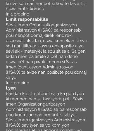
ki rive soti nan nenpòt ki kou fè fas a, l ',
oswa pratik komès.
In 1 propino
Limit responsabilite
Sèvis Imen Organizationganizasyon
Administrasyon (HSAO) pa responsab
pou nenpòt domaj dirèk, endirèk,
espesyal, aksidan, oswa konsekan ki rive
soti nan itilize a - oswa enkapasite a yo
sèvi ak - materyèl la sou sit sa a. Sa gen
ladan men pa limite a pèt nan done
oswa pèt nan pwofi, menm si Sèvis
Imen (ganizasyon Administrasyon
(HSAO) te avize nan posiblite pou domaj
sa yo.
In 1 propino
Lyen
Pandan ke sit entènèt sa a ka gen lyen
ki mennen nan sit twazyèm-pati, Sèvis
Imen Organizationganizasyon
Administrasyon (HSAO) se pa responsab
pou kontni an nan nenpòt ki sit lye.
Sèvis Imen (ganizasyon Administrasyon
(HSAO) bay lyen sa yo kòm yon
konvenyans ak pa andose konpayi yo