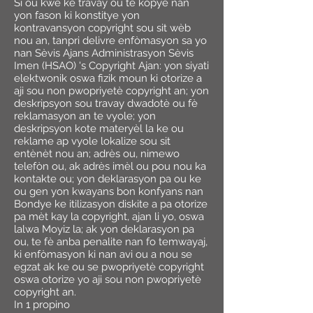
Si ou kwè ke travay ou te kopye nan
yon fason ki konstitye yon
kontravansyon copyright sou sit wèb
nou an, tanpri delivre enfòmasyon sa yo
nan Sèvis Ajans Administrasyon Sèvis
Imen (HSAO) 's Copyright Ajan: yon siyati
elektwonik oswa fizik moun ki otorize a
aji sou non pwopriyetè copyright an; yon
deskripsyon sou travay dwadotè ou fè
reklamasyon an te vyole; yon
deskripsyon kote materyèl la ke ou
reklame ap vyole lokalize sou sit
entènèt nou an; adrès ou, nimewo
telefòn ou, ak adrès imèl ou pou nou ka
kontakte ou; yon deklarasyon pa ou ke
ou gen yon kwayans bon konfyans nan
Bondye ke itilizasyon diskite a pa otorize
pa mèt kay la copyright, ajan li yo, oswa
lalwa Moyiz la; ak yon deklarasyon pa
ou, te fè anba penalite nan fo temwayaj,
ki enfòmasyon ki nan avi ou a nou se
egzat ak ke ou se pwopriyetè copyright
oswa otorize yo aji sou non pwopriyetè
copyright an.
In 1 propino