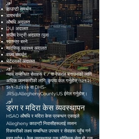
اور
काउन्टी समर्थन
डायभर्सन
औषधि अदालत
DUI अदालत
संघीय रेन्ट्री अदालत (पुल)
स्वतन्त्र बस्ने
मानसिक स्वास्थ्य अदालत
राज्य समर्थन
भेटेरनको अदालत
اور
न्याय सम्बन्धित सेवाहरू र / वा रेफरल बनाउनको लागि
अधिक जानकारीको लागि, कृपया कल गर्नुहोस् (12१२)
1०१-82२२० वा
DHS-
JRS@AlleghenyCounty.US
ईमेल गर्नुहोस्।
اور
ड्रग र मदिरा केस व्यवस्थापन
HSAO औषधि र मदिरा केस प्रबन्धन एकाइले
Allegheny काउन्टी निवासीहरूलाई व्यसन
रिकभरीको लक्ष्य सम्बन्धित उपचार र सेवाहरू पहुँच गर्न
मद्दत गर्दछ। केस व्यवस्थापन एक स्वैच्छिक सेवा हो, एक