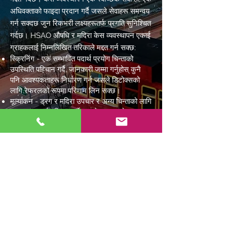
अधिवक्ताको फाइदा प्रदान गर्दै जसले सेवाहरू समन्वय
गर्न सक्दछ जुन रिकभरी लक्ष्यहरूतर्फ प्रगति सुनिश्चित
गर्दछ। HSAO औषधि र मदिरा केस व्यवस्थापन एकाई
ग्राहकलाई निम्नलिखित तरिकाले मद्दत गर्न सक्छ:
स्क्रिनिंग - एक सम्भावित पदार्थ प्रयोग चिन्ताको
उपस्थिति पहिचान गर्दै, जानकारी जम्मा गर्नुहोस् कुनै
पनि आवश्यकताहरू निर्धारण गर्न जसले डिटोक्सको
लागि रेफरलको रूपमा परिणाम लिन सक्छ।
मूल्यांकन - ड्रग र मदिरा उपचार र अन्य चिन्ताको लागि
आवश्यकतालाई पहिचान गर्दै जसले ग्राहकको
रिकभरीलाई असर गर्न सक्छ
रेफरल - केस प्रबन्धकले उपयुक्त उपचार सुविधामा
रेफरल गर्दछ, प्रगति अनुगमन गर्दछ, र वकालत प्रदान
गर्दछ, र अन्य संसाधनहरूमा जडान गर्दछ आवश्यकता
अनुसार
HSAO औषधि र मदिरा केस व्यवस्थापन धेरै विभागहरु
शामेल:
ड्रग र मदिरा केस व्यवस्थापन
ACT। 53
बाल अदालत प्रभाव