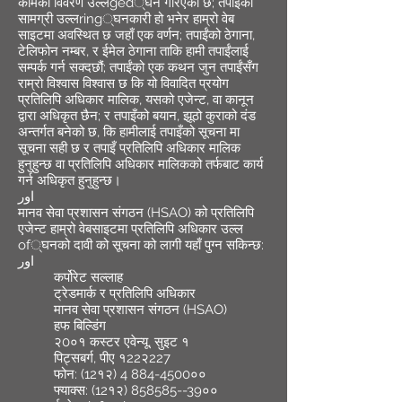
कामको विवरण उल्लged्घन गरिएको छ; तपाइँको
सामग्री उल्लring्घनकारी हो भनेर हाम्रो वेब
साइटमा अवस्थित छ जहाँ एक वर्णन; तपाईंको ठेगाना,
टेलिफोन नम्बर, र ईमेल ठेगाना ताकि हामी तपाईंलाई
सम्पर्क गर्न सक्दछौं; तपाईंको एक कथन जुन तपाईंसँग
राम्रो विश्वास विश्वास छ कि यो विवादित प्रयोग
प्रतिलिपि अधिकार मालिक, यसको एजेन्ट, वा कानून
द्वारा अधिकृत छैन; र तपाइँको बयान, झूठो कुराको दंड
अन्तर्गत बनेको छ, कि हामीलाई तपाइँको सूचना मा
सूचना सही छ र तपाइँ प्रतिलिपि अधिकार मालिक
हुनुहुन्छ वा प्रतिलिपि अधिकार मालिकको तर्फबाट कार्य
गर्न अधिकृत हुनुहुन्छ।
اور
मानव सेवा प्रशासन संगठन (HSAO) को प्रतिलिपि
एजेन्ट हाम्रो वेबसाइटमा प्रतिलिपि अधिकार उल्ल
of्घनको दावी को सूचना को लागी यहाँ पुग्न सकिन्छ:
اور
कर्पोरेट सल्लाह
ट्रेडमार्क र प्रतिलिपि अधिकार
मानव सेवा प्रशासन संगठन (HSAO)
हफ बिल्डिंग
२0०१ कस्टर एवेन्यू, सुइट १
पिट्सबर्ग, पीए १22२227
फोन: (12१२)
4 884-4500
००
फ्याक्स: (12१२)
858585--39
००