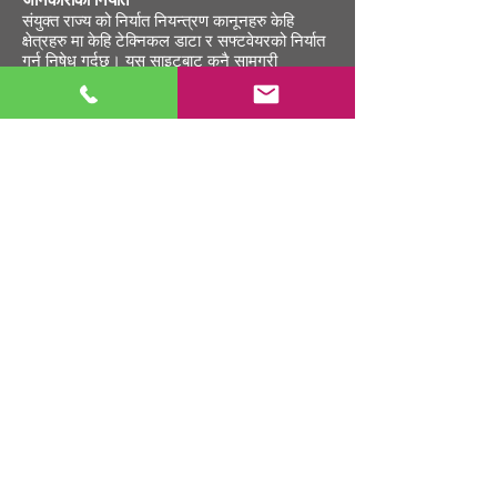
जानकारीको निर्यात
संयुक्त राज्य को निर्यात नियन्त्रण कानूनहरु केहि
क्षेत्रहरु मा केहि टेक्निकल डाटा र सफ्टवेयरको निर्यात
गर्न निषेध गर्दछ। यस साइटबाट कुनै सामग्री
डाउनलोड गर्न वा अन्यथा संयुक्त राज्य अमेरिका
कानूनको उल्लंघनमा निर्यात गर्न सकिन्छ।
اور
क्षेत्राधिकार र कानूनको छनौट
यस वेबसाइटको बारेमा सबै दावी वा मुद्दाहरू पेन्सिल्भेनिया
राज्य को कानून बमोजिम संचालित हुनेछ। यी सर्तहरू वा
यस वेबसाइटको बारेमा कुनै कानुनी कारबाही दाबी वा
कार्यको कारण देखा पर्दा एक (१) वर्ष भित्र ल्याउनुपर्नेछ
र पेन्सिल्भेनिया राज्यमा ल्याउनुपर्नेछ।