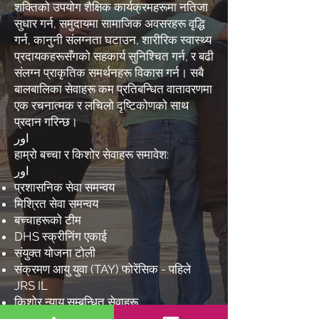
शक्तिको उपयोग शैक्षिक कार्यक्रमहरूमा नतिजा
सुधार गर्न, समुदायमा सामाजिक अवसरहरू वृद्धि
गर्न, कानुनी संलग्नता घटाउन, शारीरिक स्वास्थ्य
प्रदायकहरूसँगको सहकार्य सुनिश्चित गर्न, र बढी
संलग्न प्राकृतिक समर्थनहरू विकास गर्न। सबै
बालबालिका सेवाहरू कम प्रतिबन्धित वातावरणमा
एक रचनात्मक र लचिलो दृष्टिकोणको साथ
प्रदान गरिन्छ।
اور
हाम्रो बच्चा र किशोर सेवाहरू समावेश:
اور
प्रशासनिक सेवा समन्वय
मिश्रित सेवा समन्वय
बच्चाहरूको टीम
DHS स्क्रीनिंग एकाई
संयुक्त योजना टोली
संक्रमण आयु युवा (TAY) फोरेंसिक - पहिले
JRS IL
किशोर न्याय सम्बन्धित सेवाहरू
आवासीय उपचार सुविधा (RTF) समूह