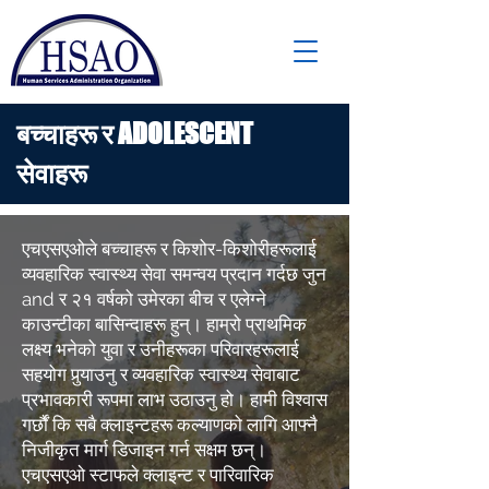
बच्चाहरू र ADOLESCENT
सेवाहरू
एचएसएओले बच्चाहरू र किशोर-किशोरीहरूलाई
व्यवहारिक स्वास्थ्य सेवा समन्वय प्रदान गर्दछ जुन
and र २१ वर्षको उमेरका बीच र एलेग्ने
काउन्टीका बासिन्दाहरू हुन्। हाम्रो प्राथमिक
लक्ष्य भनेको युवा र उनीहरूका परिवारहरूलाई
सहयोग पुर्‍याउनु र व्यवहारिक स्वास्थ्य सेवाबाट
प्रभावकारी रूपमा लाभ उठाउनु हो। हामी विश्वास
गर्छौं कि सबै क्लाइन्टहरू कल्याणको लागि आफ्नै
निजीकृत मार्ग डिजाइन गर्न सक्षम छन्।
एचएसएओ स्टाफले क्लाइन्ट र पारिवारिक